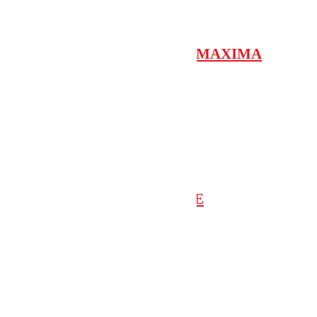
Maxima Ultra 35 & 68
RENFORT DE LISSE POUR MAXIMA
ULTRA 35/36/68
Michelangelo
Mime PAD
MITTO NOUVEAU MODELE
Mitto
Q Bo Touch