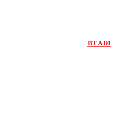
TOTEM UNIT
Twin
VIRGO BT B AVEC THALIA BT A 80
Vista
Vista SW
Wind
XPASS B 275-800C
XPASS B 330-1200 L