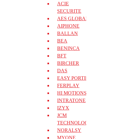
Berma
ACIE
SECURITE
AES GLOBAL
Borne Stoppy MBB
AIPHONE
BALLAN
Borne Dampy B
BEA
BENINCA
BFT
Borne Pillar B
BIRCHER
DAS
Borne X Pass
EASY PORTE
FERPLAY
HI MOTIONS
XPASSS 800
INTRATONE
IZYX
Borne X PASS 330/1200
JCM
TECHNOLOGIES
NORALSY
Borne Ranch B C D
MYONE