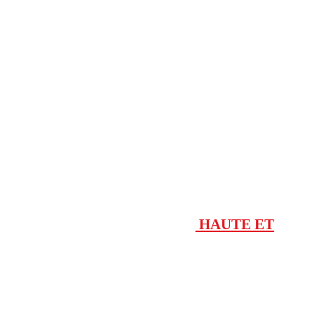
Igea
IGEA L BT
Kustos Ultra BT
Lux
Maxima Ultra 36
MAXIMA ULTRA 68 HERSE HAUTE ET
BASSE
MAXIMA ULTRA 36 (2)