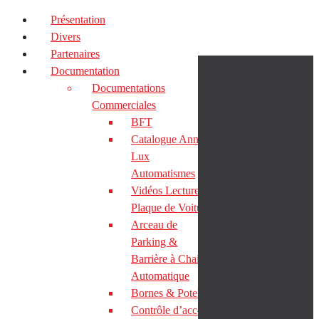
Présentation
Divers
Partenaires
Documentation
Documentations
Commerciales
BFT
Catalogue Annexe
Lux
Automatismes
Vidéos Lecture de
Plaque de Voiture
Arceau de
Parking &
Barrière à Chaine
Automatique
Bornes & Potelets
Contrôle d’accès