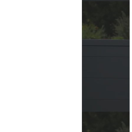
MENU
PRÉSENTATION
ACTUALITÉS
ACTUALITÉS
PHONE
EMAIL
SERVICES
MOTORISATION
PORTES, PORTAILS & VOLETS
BORNES ET BARRIÈRES
CONTRÔLE D’ACCÈS