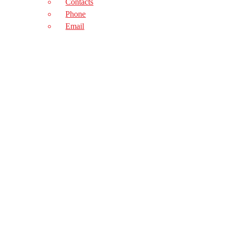
Contacts
E5 Bt
Phone
Email
Eli
ELI 250 AC ULTRA
ELI 250 BT ULTRA
Ecosol
Espas 10
Espas 20
Espas 30