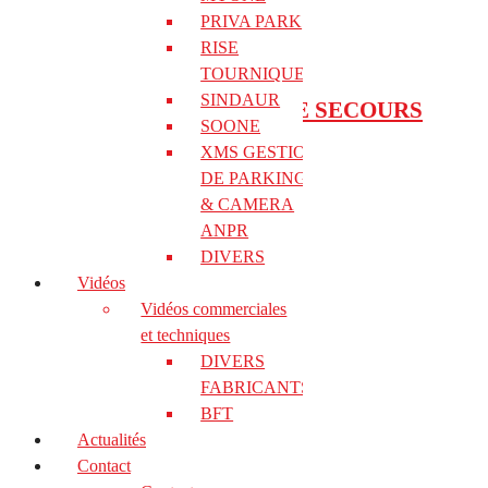
PRIVA PARK
Botticelli Smart Ultra
RISE
TOURNIQUET
SINDAUR
BOTTICELLI BATTERIE DE SECOURS
SOONE
XMS GESTION
Deimos BT B Ares B
DE PARKING &
& CAMERA
ANPR
Deimos Ultra
DIVERS
Vidéos
Desme
Vidéos commerciales
et techniques
DIVERS
EBP A
FABRICANTS
BFT
E5
Actualités
Contact