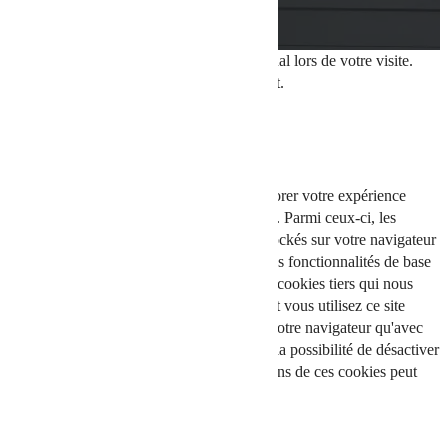
Ce site dépose des cookies sur votre terminal lors de votre visite.
Vous pouvez accepter ou refuser leur dépôt.
J'accepte
Je refuse
En savoir plus
Fermer
Ce site Web utilise des cookies pour améliorer votre expérience
pendant que vous naviguez sur le site Web. Parmi ceux-ci, les
cookies classés comme nécessaires sont stockés sur votre navigateur
car ils sont essentiels au fonctionnement des fonctionnalités de base
du site Web. Nous utilisons également des cookies tiers qui nous
aident à analyser et à comprendre comment vous utilisez ce site
Web. Ces cookies ne seront stockés dans votre navigateur qu'avec
votre consentement. Vous avez également la possibilité de désactiver
ces cookies. Mais la désactivation de certains de ces cookies peut
affecter votre expérience de navigation.
Necessary
Necessary