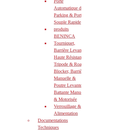
Porte
Automatique de
IGEA BT
Parking & Porte
Souple Rapide
produits
BENINCA
Tourniquet,
Akta
Barrière Levante
Haute Résistance
Ares BT
Tripode & Road
Blocker, Barrière
Manuelle &
Ares Ultra
Poutre Levante ou
Battante Manuelle
Ares Veloce
500
& Motorisée
Verrouillage &
Alimentation
ARGO
Documentations
Techniques