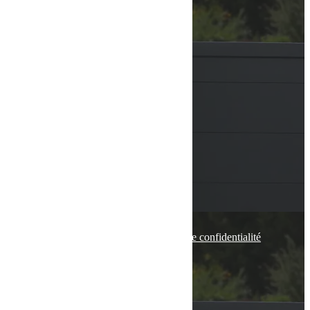
ACCESSOIRES
CONTACT
VOIR LE NUMÉRO
VOIR L'ADRESSE EMAIL
136 Rue de Bettembourg
5811 FENTANGE
© tous droits réservés
plan du site
-
mentions légales
-
politique de confidentialité
Site propulsé par
INOVA WEB