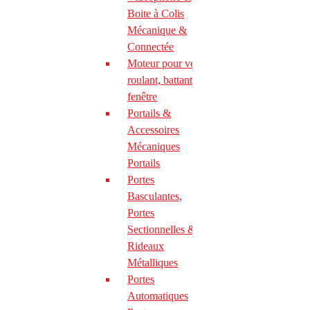
PORTAIL COULISSANT
Boite à Colis
Mécanique &
DEIMOS BT B
Connectée
Moteur pour volet
roulant, battant et
ARES BT B
fenêtre
Portails &
PORTAIL BATTANT
Accessoires
Mécaniques
Portails
KUSTOS BT B
Portes
Basculantes,
PHOBOS BT B & VELOCE
Portes
Sectionnelles &
Rideaux
GIUNO A20 & A50
Métalliques
Portes
VIRGO BT B
Automatiques