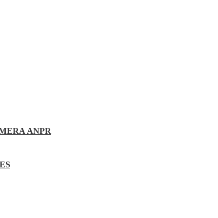
AMERA ANPR
ES