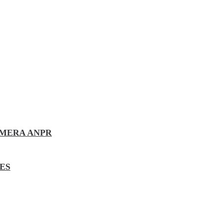
AMERA ANPR
ES