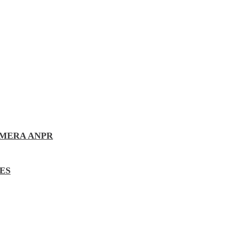
AMERA ANPR
ES