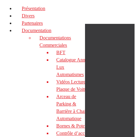
Présentation
Divers
Partenaires
Documentation
Documentations
Commerciales
BFT
Catalogue Annexe
Lux
Automatismes
Vidéos Lecture de
Plaque de Voiture
Arceau de
Parking &
Barrière à Chaine
Automatique
Bornes & Potelets
Contrôle d’accès