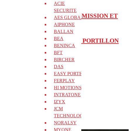
ACIE
SECURITE
SERRURE MOTORISEE A EMISSION ET
AES GLOBAL
RUPTURE
AIPHONE
BALLAN
BEA
OPERATEUR VENUS POUR PORTILLON
BENINCA
BFT
OPERA
BIRCHER
DAS
EASY PORTE
CATALOGUE OPERA
FERPLAY
HI MOTIONS
INTRATONE
IZYX
JCM
TECHNOLOGIES
NORALSY
MYONE