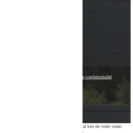
CONTACT
VOIR LE NUMÉRO
VOIR L'ADRESSE EMAIL
136 Rue de Bettembourg
5811 FENTANGE
© tous droits réservés
plan du site
-
mentions légales
-
politique de confidentialité
Site propulsé par
INOVA WEB
Ce site dépose des cookies sur votre terminal lors de votre visite.
Vous pouvez accepter ou refuser leur dépôt.