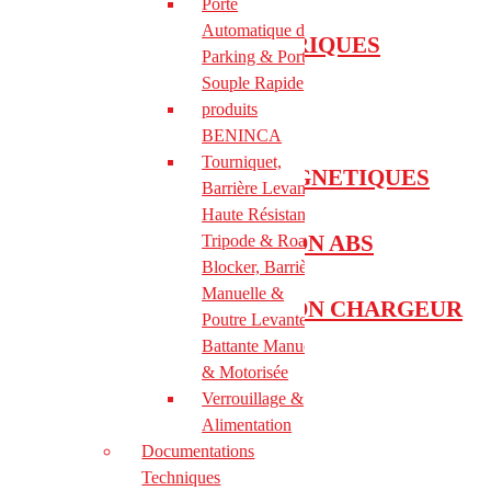
Porte
Automatique de
VERROUILLAGES ELECTRIQUES
Parking & Porte
Souple Rapide
CHOIX D’ALIMENTATION
produits
BENINCA
Tourniquet,
BANDEAUX ELECTROMAGNETIQUES
Barrière Levante
Haute Résistance
COFFRET D ALIMENTATION ABS
Tripode & Road
Blocker, Barrière
Manuelle &
COFFRET D ALIMENTATION CHARGEUR
Poutre Levante ou
ACM EN ACIER
Battante Manuelle
& Motorisée
Verrouillage &
LOCINOX
Alimentation
Documentations
Techniques
CATALOGUE GÉNÉRALE