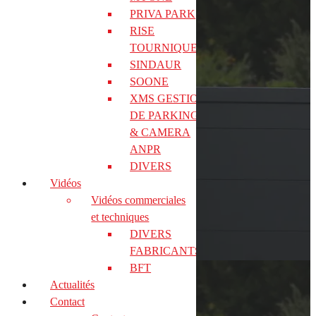
PRIVA PARK
RISE
TOURNIQUET
SINDAUR
SOONE
XMS GESTION
DE PARKING &
& CAMERA
ANPR
DIVERS
Vidéos
Vidéos commerciales
et techniques
Suivre
DIVERS
FABRICANTS
BFT
Actualités
MENU
Contact