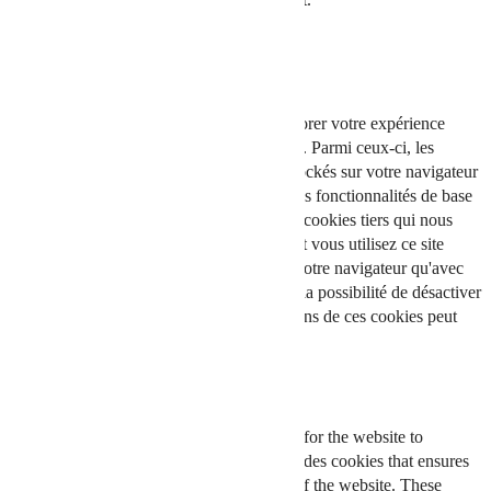
J'accepte
Je refuse
En savoir plus
Fermer
Ce site Web utilise des cookies pour améliorer votre expérience
pendant que vous naviguez sur le site Web. Parmi ceux-ci, les
cookies classés comme nécessaires sont stockés sur votre navigateur
car ils sont essentiels au fonctionnement des fonctionnalités de base
du site Web. Nous utilisons également des cookies tiers qui nous
aident à analyser et à comprendre comment vous utilisez ce site
Web. Ces cookies ne seront stockés dans votre navigateur qu'avec
votre consentement. Vous avez également la possibilité de désactiver
ces cookies. Mais la désactivation de certains de ces cookies peut
affecter votre expérience de navigation.
Necessary
Necessary
Toujours activé
Necessary cookies are absolutely essential for the website to
function properly. This category only includes cookies that ensures
basic functionalities and security features of the website. These