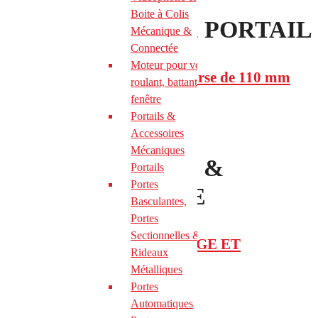
Boite à Colis
SERRURE POUR PORTAIL
Mécanique &
Connectée
Moteur pour volet
SERRURE MOTORISÉE course de 110 mm
roulant, battant et
fenêtre
Portails &
SERRURE VIRO
Accessoires
Mécaniques
ALIMENTATION &
Portails
Portes
VERROUILLAGE
Basculantes,
Portes
Sectionnelles &
SELECTION VERROUILLAGE ET
Rideaux
ALIMENTATION
Métalliques
Portes
Catalogue IZYX
Automatiques