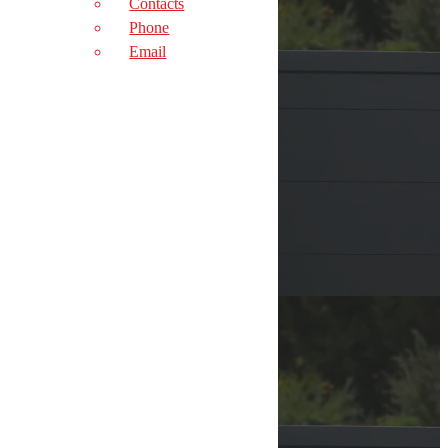
Contacts
PRÉSENTATION
Phone
ACTUALITÉS
Email
ACTUALITÉS
PHONE
EMAIL
SERVICES
MOTORISATION
PORTES, PORTAILS & VOLETS
BORNES ET BARRIÈRES
CONTRÔLE D’ACCÈS
ACCESSOIRES