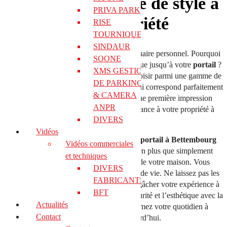
ajoutez une touche de style à
PRIVA PARK
votre propriété
RISE
TOURNIQUET
SINDAUR
Votre maison est votre refuge, votre sanctuaire personnel. Pourquoi
SOONE
ne pas laisser transparaître votre style unique jusqu’à votre
portail
?
XMS GESTION
Avec Lux Automatismes, vous pouvez choisir parmi une gamme de
DE PARKING &
designs et de finitions pour trouver celui qui correspond parfaitement
& CAMERA
à l’esthétique de votre maison. Créez une première impression
ANPR
mémorable et ajoutez une touche d’élégance à votre propriété à
DIVERS
Bettembourg.
Vidéos
En investissant dans la
motorisation de portail à Bettembourg
Vidéos commerciales
avec Lux Automatismes, vous faites bien plus que simplement
et techniques
améliorer la commodité ou la sécurité de votre maison. Vous
DIVERS
investissez dans un changement de mode de vie. Ne laissez pas les
FABRICANTS
tracas de l’ouverture manuelle du portail gâcher votre expérience à
BFT
domicile. Optez pour la commodité, la sécurité et l’esthétique avec la
Actualités
motorisation de votre portail. Transformez votre quotidien à
Contact
Bettembourg dès aujourd’hui.