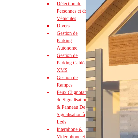
Détection de
Personnes et de
Véhicules
Divers
Gestion de
Parking
Autonome
Gestion de
Parking Cablée
XMS
Gestion de
Rampes
Feux Clignotants,
de Signalisations
& Panneau De
Signalisation à
Leds
Interphone &
Vidéophone et