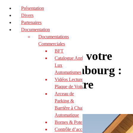
Présentation
Divers
Partenaires
Documentation
Documentations
Commerciales
BFT
Motorisation de votre
Catalogue Annexe
Lux
portail à Bettembourg :
Automatismes
Vidéos Lecture de
transformez votre
Plaque de Voiture
Arceau de
quotidien
Parking &
Barrière à Chaine
Automatique
Bornes & Potelets
Contrôle d’accès