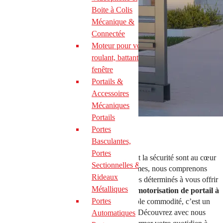
Boite à Colis
Mécanique &
Connectée
Moteur pour volet
roulant, battant et
fenêtre
Portails &
Accessoires
Mécaniques
Portails
Portes
Basculantes,
Portes
Bienvenue à Bettembourg, où le confort et la sécurité sont au cœur
Sectionnelles &
de chaque foyer. Chez Lux Automatismes, nous comprenons
Rideaux
l’importance de ces valeurs et nous sommes déterminés à vous offrir
Métalliques
une
solution
qui répond à vos besoins. La
motorisation de portail à
Portes
Bettembourg
est bien plus qu’une simple commodité, c’est un
véritable changement de mode de vie. Découvrez avec nous
Automatiques