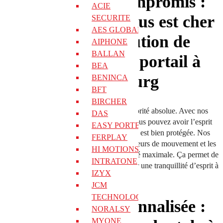
Sécurité sans compromis :
ACIE
protégez ce qui vous est cher
SECURITE
AES GLOBAL
avec notre solution de
AIPHONE
BALLAN
motorisation de portail à
BEA
Bettembourg
BENINCA
BFT
BIRCHER
À Bettembourg, la
sécurité
est une priorité absolue. Avec nos
DAS
systèmes de
motorisation de portail
, vous pouvez avoir l’esprit
EASY PORTE
tranquille en sachant que votre propriété est bien protégée. Nos
FERPLAY
technologies
avancées, telles que les capteurs de mouvement et les
HI MOTIONS
verrous automatiques, assurent une sécurité maximale. Ça permet de
INTRATONE
dissuader les intrus potentiels et de garantir une tranquillité d’esprit à
IZYX
chaque instant.
JCM
TECHNOLOGIES
Esthétique personnalisée :
NORALSY
MYONE