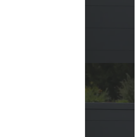
PHONE
EMAIL
SERVICES
MOTORISATION
PORTES, PORTAILS & VOLETS
BORNES ET BARRIÈRES
CONTRÔLE D’ACCÈS
ACCESSOIRES
CONTACT
VOIR LE NUMÉRO