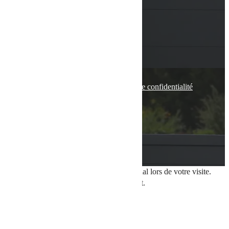
VOIR L'ADRESSE EMAIL
136 Rue de Bettembourg
5811 FENTANGE
© tous droits réservés
plan du site
-
mentions légales
-
politique de confidentialité
Site propulsé par
INOVA WEB
Ce site dépose des cookies sur votre terminal lors de votre visite.
Vous pouvez accepter ou refuser leur dépôt.
J'accepte
Je refuse
En savoir plus