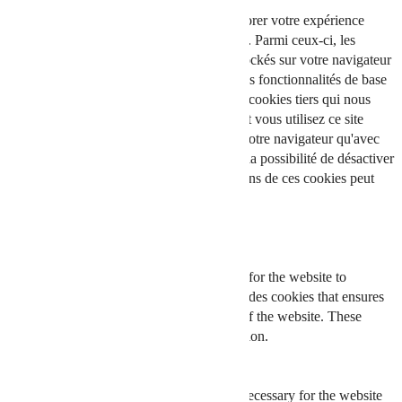
Fermer
Ce site Web utilise des cookies pour améliorer votre expérience
pendant que vous naviguez sur le site Web. Parmi ceux-ci, les
cookies classés comme nécessaires sont stockés sur votre navigateur
car ils sont essentiels au fonctionnement des fonctionnalités de base
du site Web. Nous utilisons également des cookies tiers qui nous
aident à analyser et à comprendre comment vous utilisez ce site
Web. Ces cookies ne seront stockés dans votre navigateur qu'avec
votre consentement. Vous avez également la possibilité de désactiver
ces cookies. Mais la désactivation de certains de ces cookies peut
affecter votre expérience de navigation.
Necessary
Necessary
Toujours activé
Necessary cookies are absolutely essential for the website to
function properly. This category only includes cookies that ensures
basic functionalities and security features of the website. These
cookies do not store any personal information.
Non-necessary
Non-necessary
Any cookies that may not be particularly necessary for the website