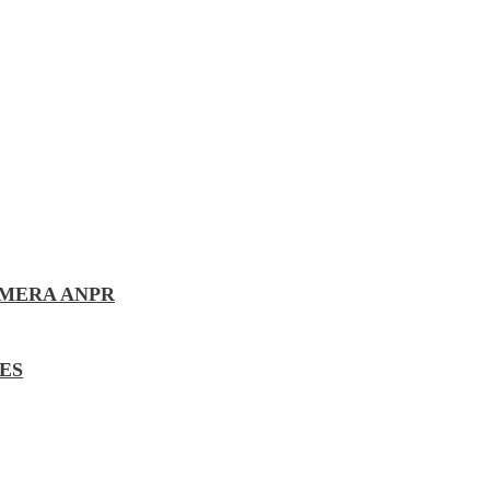
AMERA ANPR
ES