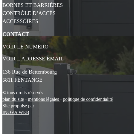
BORNES ET BARRIÈRES
CONTRÔLE D’ACCÈS
ACCESSOIRES
CONTACT
VOIR LE NUMÉRO
VOIR L'ADRESSE EMAIL
136 Rue de Bettembourg
5811 FENTANGE
© tous droits réservés
plan du site
-
mentions légales
-
politique de confidentialité
Site propulsé par
INOVA WEB