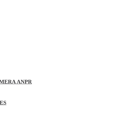
AMERA ANPR
ES